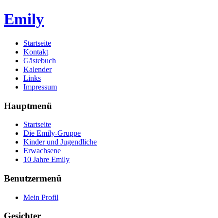
Emily
Startseite
Kontakt
Gästebuch
Kalender
Links
Impressum
Hauptmenü
Startseite
Die Emily-Gruppe
Kinder und Jugendliche
Erwachsene
10 Jahre Emily
Benutzermenü
Mein Profil
Gesichter