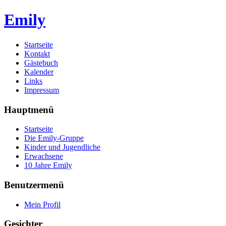
Emily
Startseite
Kontakt
Gästebuch
Kalender
Links
Impressum
Hauptmenü
Startseite
Die Emily-Gruppe
Kinder und Jugendliche
Erwachsene
10 Jahre Emily
Benutzermenü
Mein Profil
Gesichter