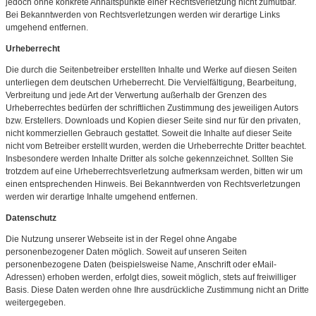
jedoch ohne konkrete Anhaltspunkte einer Rechtsverletzung nicht zumutbar.
Bei Bekanntwerden von Rechtsverletzungen werden wir derartige Links
umgehend entfernen.
Urheberrecht
Die durch die Seitenbetreiber erstellten Inhalte und Werke auf diesen Seiten
unterliegen dem deutschen Urheberrecht. Die Vervielfältigung, Bearbeitung,
Verbreitung und jede Art der Verwertung außerhalb der Grenzen des
Urheberrechtes bedürfen der schriftlichen Zustimmung des jeweiligen Autors
bzw. Erstellers. Downloads und Kopien dieser Seite sind nur für den privaten,
nicht kommerziellen Gebrauch gestattet. Soweit die Inhalte auf dieser Seite
nicht vom Betreiber erstellt wurden, werden die Urheberrechte Dritter beachtet.
Insbesondere werden Inhalte Dritter als solche gekennzeichnet. Sollten Sie
trotzdem auf eine Urheberrechtsverletzung aufmerksam werden, bitten wir um
einen entsprechenden Hinweis. Bei Bekanntwerden von Rechtsverletzungen
werden wir derartige Inhalte umgehend entfernen.
Datenschutz
Die Nutzung unserer Webseite ist in der Regel ohne Angabe
personenbezogener Daten möglich. Soweit auf unseren Seiten
personenbezogene Daten (beispielsweise Name, Anschrift oder eMail-
Adressen) erhoben werden, erfolgt dies, soweit möglich, stets auf freiwilliger
Basis. Diese Daten werden ohne Ihre ausdrückliche Zustimmung nicht an Dritte
weitergegeben.