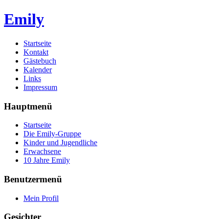
Emily
Startseite
Kontakt
Gästebuch
Kalender
Links
Impressum
Hauptmenü
Startseite
Die Emily-Gruppe
Kinder und Jugendliche
Erwachsene
10 Jahre Emily
Benutzermenü
Mein Profil
Gesichter